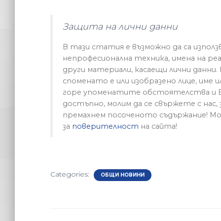
Защита на лични данни
В тази статия е възможно да са използ
непрофесионална техника, имена на реал
други материали, касаещи лични данни.
споменато е или изобразено лице, име и
горе упоменатите обстоятелства и 
достъпно, молим да се свържете с нас,
премахнем посоченото съдържание! Мо
за
поверителност
на сайта!
Categories:
ОБЩИ НОВИНИ