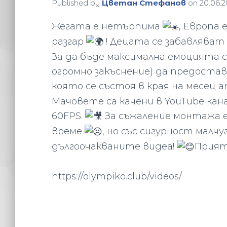
Published by
Цветан Стефанов
on
20.06.
Жегата е нетърпима
, Европа
разгар
! Децата се забавляват
За да бъде максимална емоцията
огромно закъснение) да предостав
която се състоя в края на месец ап
Мачовете са качени в YouTube кана
60FPS.
За съжаление монтажа е
време
, но със сигурност малч
дългоочакваните видеа!
Прият
https://olympiko.club/videos/