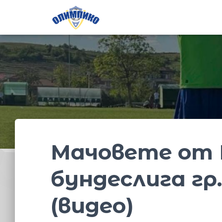
Мачовете от 
бундеслига гр
(видео)