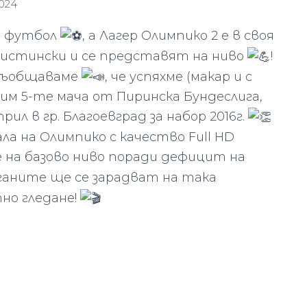
2024
 е футбол
, а Лагер Олимпико 2 е в своя
 истински и се представят на ниво
!
 съобщаваме
, че успяхме (макар и с
им 5-те мача от Пиринска Бундеслига,
рил в гр. Благоевград за набор 2016г.
ла на Oлимпико с качество Full HD
 на базово ниво поради дефицит
на
уганите ще се зарадват на така
но гледане!