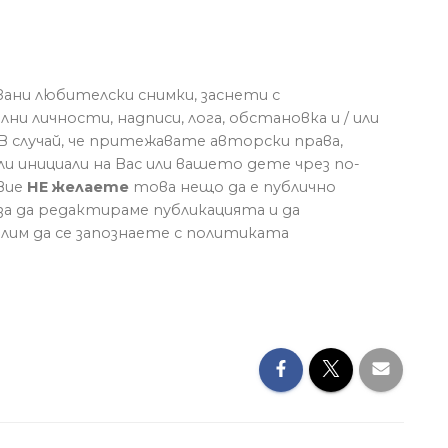
вани любителски снимки, заснети с
ни личности, надписи, лога, обстановка и / или
 В случай, че притежавате авторски права,
ли инициали на Вас или вашето дете чрез по-
Вие
НЕ желаете
това нещо да е публично
 за да редактираме публикацията и да
лим да се запознаете с политиката