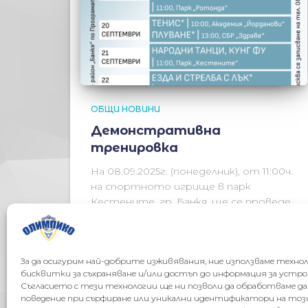
ОБЩИ НОВИНИ
Демонстративна
тренировка
На 08.09.2025г. (понеделник), от 11:00ч.
на спортното игрище в парк
Кестените, гр. Банкя, ще се проведе
демонстративна тренировка с
участието на футболна академия
Олимпико. Тренировката е част от
За да осигурим най-добрите изживявания, ние използваме техно
#BeActiveBankya, проект на СО район
бисквитки за съхраняване и/или достъп до информация за устр
Банкя по
Read more…
Съгласието с тези технологии ще ни позволи да обработваме д
поведение при сърфиране или уникални идентификатори на тоз