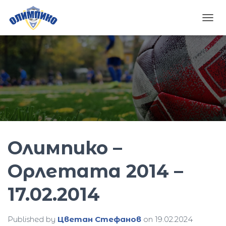
T
O
G
G
L
E
N
A
V
I
G
A
Олимпико –
T
I
O
Орлетата 2014 –
N
17.02.2014
Published by
Цветан Стефанов
on
19.02.2024