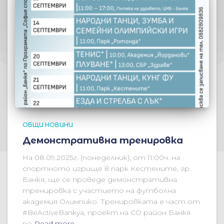
ОБЩИ НОВИНИ
Демонстративна тренировка
На 08.09.2025г. (понеделник), от 11:00ч. на
спортното игрище в парк Кестените, гр.
Банкя, ще се проведе демонстративна
тренировка с участието на футболна
академия Олимпико. Тренировката е част от
#BeActiveBankya, проект на СО район Банкя
по
Read more…