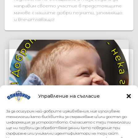
направим своето участие в предстоящите
мачове с нашите добри познати, запомнящо
и впечатляващо!
Управление на съгласие
За да осигурим най-добрите изживявания, ние използваме
технологии като бисквитки за съхраняване и/или достъп до
информация за устройството. Съгласието с тези технологии
ще ни позволи да обработваме данни като поведение при
ВАЖНИ НОВИНИ
ОБЩИ НОВИНИ
СЪОБЩЕНИЯ
сърфиране или уникални идентификатори на този сайт.