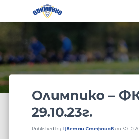
Олимпико – ФК
29.10.23г.
Published by
Цветан Стефанов
on
30.10.2