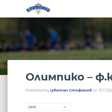
Олимпико – ф.к. 
Published by
Цветан Стефанов
on
13.11.20
DATE