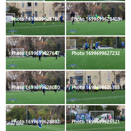
Photo 1699699628786
Photo 1699699628403
Photo 1699699627647
Photo 1699699627232
Photo 1699699628050
Photo 1699699626583
Photo 1699699626892
Photo 1699699625521