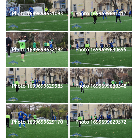
Photo 1699699631093
Photo 1699699631417
Photo 1699699632192
Photo 1699699630695
Photo 1699699629985
Photo 1699699630348
Photo 1699699629170
Photo 1699699629572