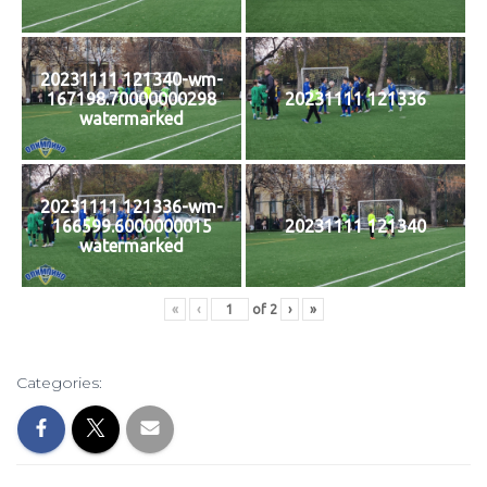
20231111 121340-wm-
167198.70000000298
20231111 121336
watermarked
20231111 121336-wm-
166599.6000000015
20231111 121340
watermarked
«
‹
of
2
›
»
Categories: