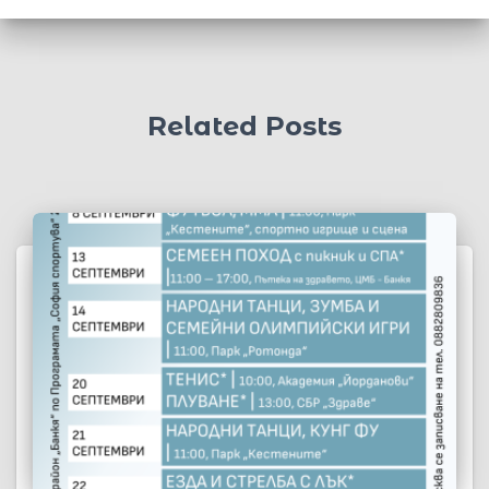
Related Posts